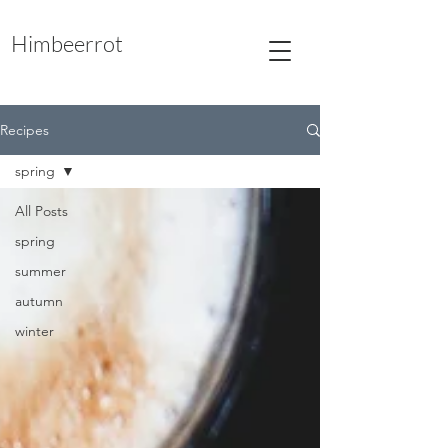
Himbeerrot
Recipes
spring
All Posts
spring
summer
autumn
winter