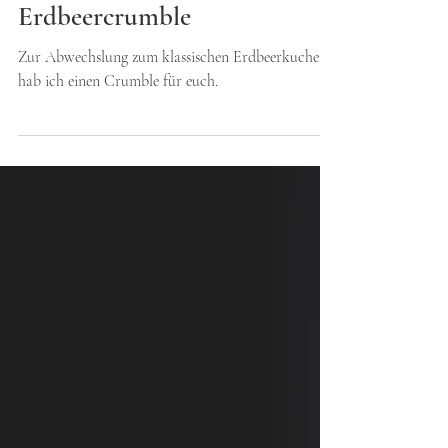
Annamaria Zinnau
25. Mai 2020
Erdbeercrumble
Zur Abwechslung zum klassischen Erdbeerkuchen
hab ich einen Crumble für euch.