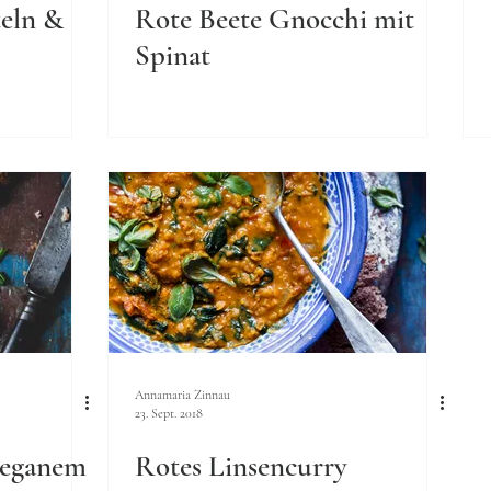
teln &
Rote Beete Gnocchi mit
Spinat
Annamaria Zinnau
23. Sept. 2018
veganem
Rotes Linsencurry