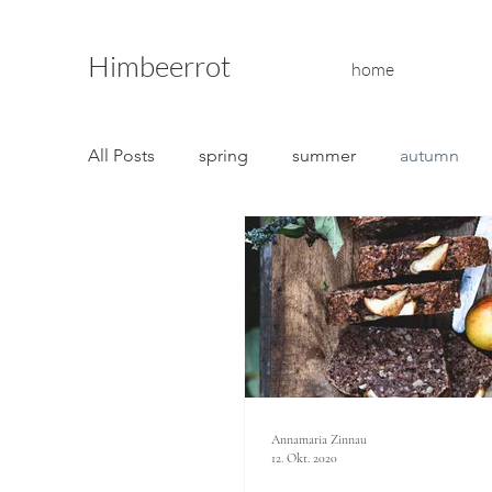
Himbeerrot
home
All Posts
spring
summer
autumn
Annamaria Zinnau
12. Okt. 2020