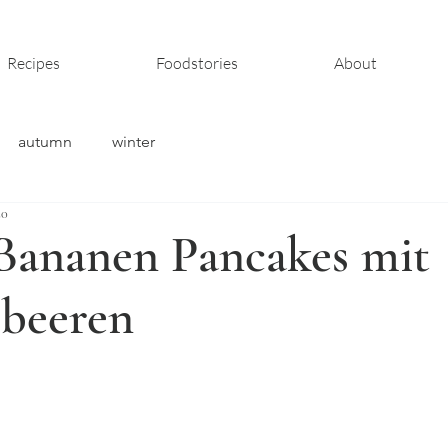
Recipes
Foodstories
About
autumn
winter
20
Bananen Pancakes mit
beeren