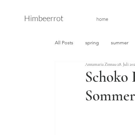
Himbeerrot
home
All Posts
spring
summer
Annamaria Zinnau
28. Juli 20
Schoko 
Sommer