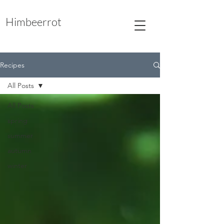
Himbeerrot
Recipes
All Posts
All Posts
spring
summer
autumn
winter